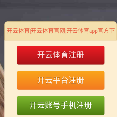
开云体育|开云体育官网|开云体育app官方下
载|官方网站
开云体育注册
开云平台注册
开云账号手机注册